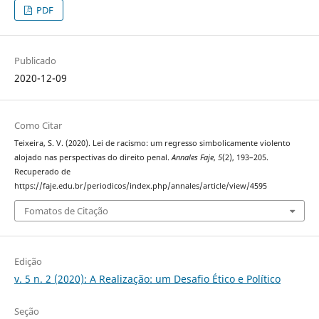
PDF
Publicado
2020-12-09
Como Citar
Teixeira, S. V. (2020). Lei de racismo: um regresso simbolicamente violento
alojado nas perspectivas do direito penal.
Annales Faje
,
5
(2), 193–205.
Recuperado de
https://faje.edu.br/periodicos/index.php/annales/article/view/4595
Fomatos de Citação
Edição
v. 5 n. 2 (2020): A Realização: um Desafio Ético e Político
Seção