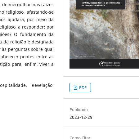
m de mergulhar nas raízes
 religioso, afastando-se
nos ajudará, por meio da
ligioso, a responder: por
igiões? O fundamento da
a da religião é designada
r às perguntas sobre qual
tabelecer pontes entre as
ição para, enfim, viver a
spitalidade. Revelação.
PDF
Publicado
2023-12-29
Como Citar