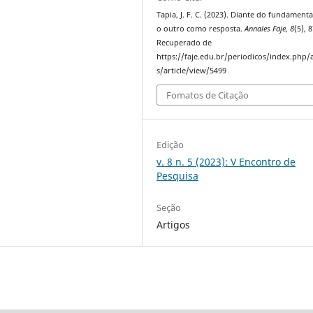
Tapia, J. F. C. (2023). Diante do fundament
o outro como resposta.
Annales Faje
,
8
(5), 8
Recuperado de
https://faje.edu.br/periodicos/index.php/
s/article/view/5499
Fomatos de Citação
Edição
v. 8 n. 5 (2023): V Encontro de
Pesquisa
Seção
Artigos