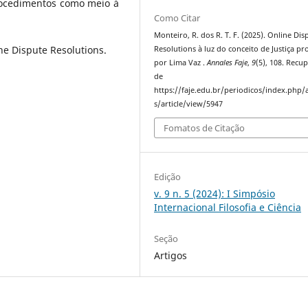
rocedimentos como meio à
Como Citar
Monteiro, R. dos R. T. F. (2025). Online Dis
ine Dispute Resolutions.
Resolutions à luz do conceito de Justiça p
por Lima Vaz .
Annales Faje
,
9
(5), 108. Recu
de
https://faje.edu.br/periodicos/index.php/
s/article/view/5947
Fomatos de Citação
Edição
v. 9 n. 5 (2024): I Simpósio
Internacional Filosofia e Ciência
Seção
Artigos