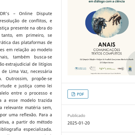
DR's – Online Dispute
esolução de conflitos, e
stiça presente na obra do
 tanto, em primeiro, se
rática das plataformas de
des em relação ao modelo
emais, também busca-se
extrajudicial de litígios
 de Lima Vaz, necessária
. Outrossim, propõe-se
rtude e justiça como lei
lelo entre o processo e
PDF
va a esse modelo trazida
a relevante matéria sem,
opor uma reflexão. Para a
Publicado
tiva, a partir do método
2025-01-20
bliografia especializada.