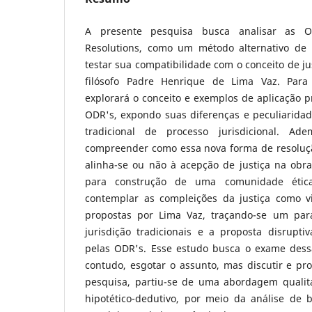
A presente pesquisa busca analisar as O
Resolutions, como um método alternativo de r
testar sua compatibilidade com o conceito de ju
filósofo Padre Henrique de Lima Vaz. Para
explorará o conceito e exemplos de aplicação p
ODR's, expondo suas diferenças e peculiarida
tradicional de processo jurisdicional. Ad
compreender como essa nova forma de resolução 
alinha-se ou não à acepção de justiça na obra
para construção de uma comunidade ética
contemplar as compleições da justiça como vi
propostas por Lima Vaz, traçando-se um para
jurisdição tradicionais e a proposta disrupti
pelas ODR's. Esse estudo busca o exame dess
contudo, esgotar o assunto, mas discutir e pr
pesquisa, partiu-se de uma abordagem qualita
hipotético-dedutivo, por meio da análise de bi