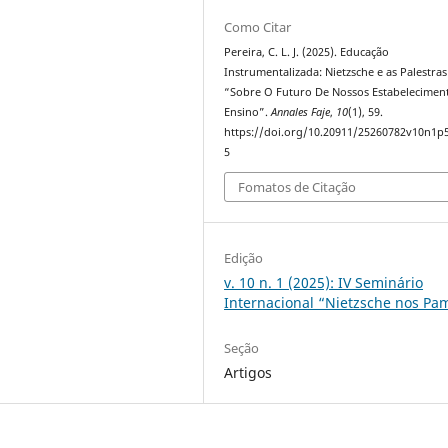
Como Citar
Pereira, C. L. J. (2025). Educação
Instrumentalizada: Nietzsche e as Palestras
“Sobre O Futuro De Nossos Estabelecimen
Ensino”.
Annales Faje
,
10
(1), 59.
https://doi.org/10.20911/25260782v10n1p
5
Fomatos de Citação
Edição
v. 10 n. 1 (2025): IV Seminário
Internacional “Nietzsche nos Pa
Seção
Artigos