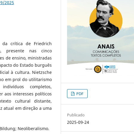
59/2025
da crítica de Friedrich
o, presente nas cinco
ões de ensino, ministradas
mpacto do Estado burguês
cial à cultura. Nietzsche
o em prol do utilitarismo
ndivíduos completos,
PDF
aos interesses políticos
xto cultural distante,
az atual em direção a uma
Publicado
2025-09-24
 Bildung; Neoliberalismo.