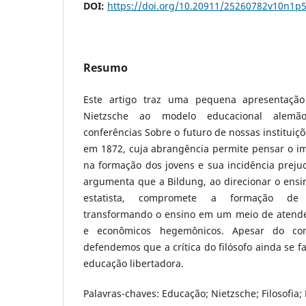
DOI:
https://doi.org/10.20911/25260782v10n1p
Resumo
Este artigo traz uma pequena apresentação 
Nietzsche ao modelo educacional alemã
conferências Sobre o futuro de nossas instituiç
em 1872, cuja abrangência permite pensar o i
na formação dos jovens e sua incidência prejudi
argumenta que a Bildung, ao direcionar o ensin
estatista, compromete a formação de i
transformando o ensino em um meio de atender 
e econômicos hegemônicos. Apesar do conte
defendemos que a crítica do filósofo ainda se f
educação libertadora.
Palavras-chaves: Educação; Nietzsche; Filosofia;