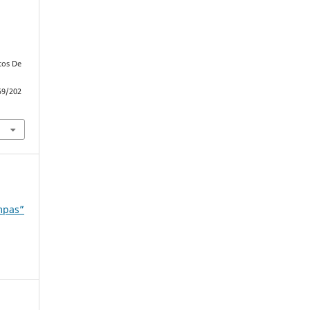
tos De
59/202
mpas”