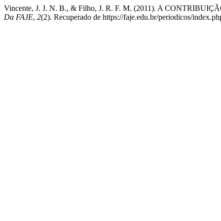
Vincente, J. J. N. B., & Filho, J. R. F. M. (2011). A CON
Da FAJE
,
2
(2). Recuperado de https://faje.edu.br/periodicos/index.ph