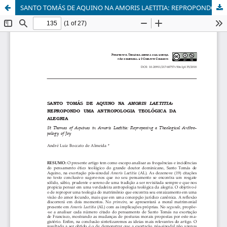
SANTO TOMÁS DE AQUINO NA AMORIS LAETITIA: REPROPONDO UMA ANTROPOLOGIA TEOLÓGICA DA ALEGRIA