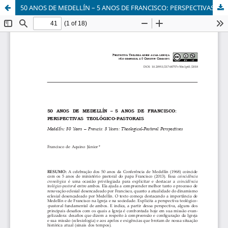
50 ANOS DE MEDELLÍN – 5 ANOS DE FRANCISCO: PERSPECTIVAS TEOLÓGICO-PASTORAIS