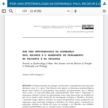
POR UMA EPISTEMOLOGIA DA ESPERANÇA: PAUL RICOEUR E O HORIZONTE DE PENSAMENTO NA FILOSOFIA E NA TEOLOGIA