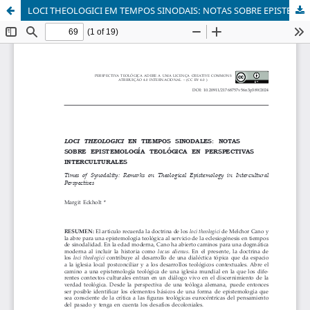
LOCI THEOLOGICI EM TEMPOS SINODAIS: NOTAS SOBRE EPISTEMOLOGIA TEOLÓGICA EM PERSPECTIVAS INTERCULTURAIS