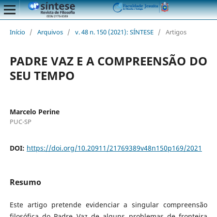
Início
/
Arquivos
/
v. 48 n. 150 (2021): SÍNTESE
/
Artigos
PADRE VAZ E A COMPREENSÃO DO
SEU TEMPO
Marcelo Perine
PUC-SP
DOI:
https://doi.org/10.20911/21769389v48n150p169/2021
Resumo
Este artigo pretende evidenciar a singular compreensão
filosófica do Padre Vaz de alguns problemas de fronteira