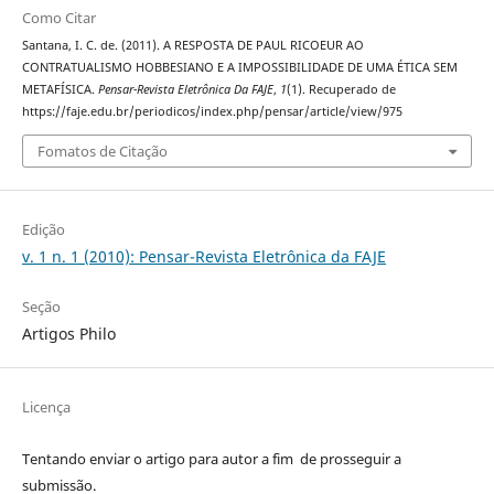
Como Citar
Santana, I. C. de. (2011). A RESPOSTA DE PAUL RICOEUR AO
CONTRATUALISMO HOBBESIANO E A IMPOSSIBILIDADE DE UMA ÉTICA SEM
METAFÍSICA.
Pensar-Revista Eletrônica Da FAJE
,
1
(1). Recuperado de
https://faje.edu.br/periodicos/index.php/pensar/article/view/975
Fomatos de Citação
Edição
v. 1 n. 1 (2010): Pensar-Revista Eletrônica da FAJE
Seção
Artigos Philo
Licença
Tentando enviar o artigo para autor a fim de prosseguir a
submissão.