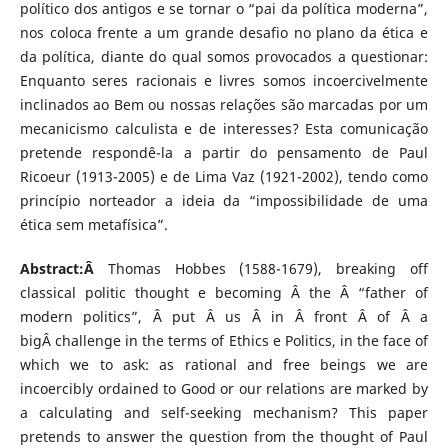
político dos antigos e se tornar o “pai da política moderna”,
nos coloca frente a um grande desafio no plano da ética e
da política, diante do qual somos provocados a questionar:
Enquanto seres racionais e livres somos incoercivelmente
inclinados ao Bem ou nossas relações são marcadas por um
mecanicismo calculista e de interesses? Esta comunicação
pretende respondê-la a partir do pensamento de Paul
Ricoeur (1913-2005) e de Lima Vaz (1921-2002), tendo como
princípio norteador a ideia da “impossibilidade de uma
ética sem metafísica”.
Abstract:Â
Thomas Hobbes (1588-1679), breaking off
classical politic thought e becoming Â the Â “father of
modern politics”, Â put Â us Â in Â front Â of Â a
bigÂ challenge in the terms of Ethics e Politics, in the face of
which we to ask: as rational and free beings we are
incoercibly ordained to Good or our relations are marked by
a calculating and self-seeking mechanism? This paper
pretends to answer the question from the thought of Paul