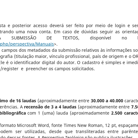
sta e posterior acesso deverá ser feito por meio de login e se
trando uma nova conta. Em caso de dúvidas seguir as orienta
A SUBMISSÃO DE TEXTOS, disponível no li
x.php/perspectiva/Manuais
>.
s campos dos metadados da submissão relativos às informações so
ografia (titulação maior, vínculo profissional, país de origem e o O
e é o identificador digital do autor. O cadastro é simples e imedi
g/register​ e preencher os campos solicitados.
imo de 16 laudas
(aproximadamente entre
30.000 a 40.000
caract
ferências. A
recensão de 3 a 4 laudas
(aproximadamente entre
7.5
bibliográfica
com 1 (uma) lauda (aproximadamente
2.500 caract
formato Microsoft Word, fonte Times New Roman, 12 pt, espaçam
odem ser utilizadas, desde que transliteradas entre parênte
do dessas fontes. A
Perspectiva Teológica
não publica ilustrações.