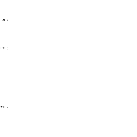
 en:
 em:
 em: