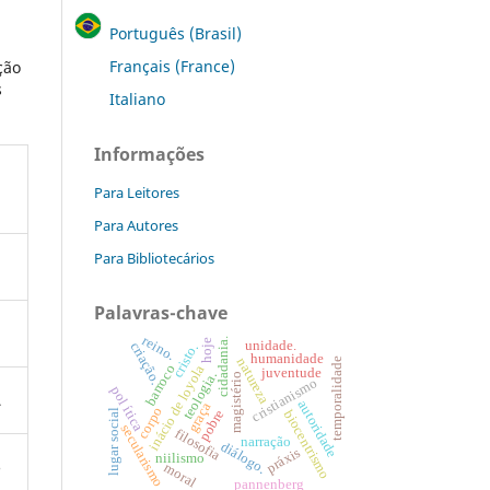
Português (Brasil)
Français (France)
ção
s
Italiano
Informações
Para Leitores
Para Autores
Para Bibliotecários
Palavras-chave
reino.
cidadania.
hoje
unidade.
criação.
cristo.
humanidade
natureza
temporalidade
barroco
inácio de loyola
juventude
teologia.
magistério
cristianismo
pol ítica
.
autoridade
graça
corpo
pobre
lugar social
biocentrismo
secularismo
filosofia
narração
diálogo.
práxis
niilismo
o
moral
pannenberg