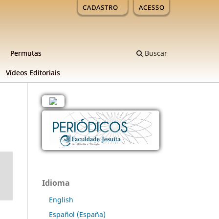
CADASTRO
ACESSO
Permutas
Buscar
Ví­deos Editoriais
Idioma
English
Español (España)