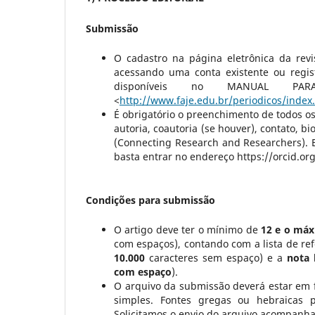
Submissão
O cadastro na página eletrônica da revi
acessando uma conta existente ou regis
disponíveis no MANUAL PAR
<
http://www.faje.edu.br/periodicos/inde
É obrigatório o preenchimento de todos o
autoria, coautoria (se houver), contato, bi
(Connecting Research and Researchers). El
basta entrar no endereço https://orcid.or
Condições para submissão
O artigo deve ter o mínimo de
12 e o máx
com espaços), contando com a lista de re
10.000
caracteres sem espaço) e a
nota 
com espaço
).
O arquivo da submissão deverá estar em 
simples. Fontes gregas ou hebraicas p
Solicitamos o envio do arquivo acompanha