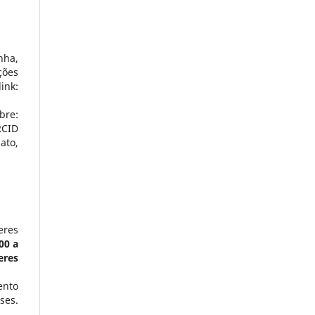
nha,
ções
nk:
bre:
RCID
ato,
eres
00 a
eres
ento
ses.