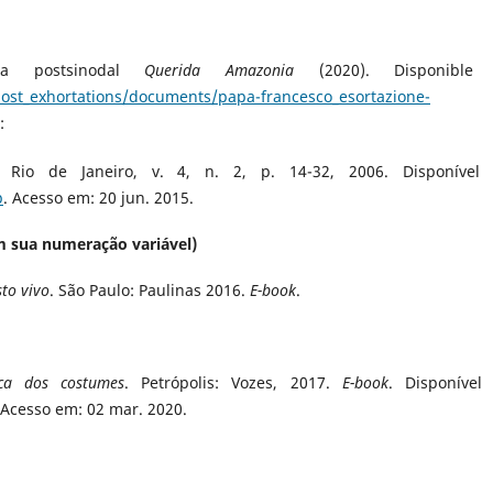
ica postsinodal
Querida Amazonia
(2020). Disponible
post_exhortations/documents/papa-francesco_esortazione-
:
, Rio de Janeiro, v. 4, n. 2, p. 14-32, 2006. Disponível
p
. Acesso em: 20 jun. 2015.
m sua numeração variável)
to vivo
. São Paulo: Paulinas 2016.
E-book
.
ca dos costumes
. Petrópolis: Vozes, 2017.
E-book
. Disponível
 Acesso em: 02 mar. 2020.