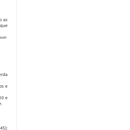
o as
 que
tutti
erda
os e
10 e
e.
45);