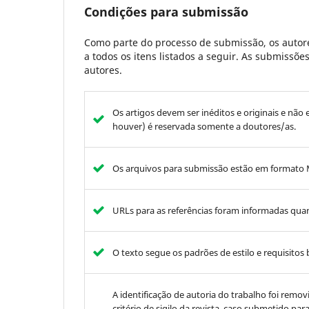
Condições para submissão
Como parte do processo de submissão, os autore
a todos os itens listados a seguir. As submissõ
autores.
Os artigos devem ser inéditos e originais e não 
houver) é reservada somente a doutores/as.
Os arquivos para submissão estão em formato 
URLs para as referências foram informadas qua
O texto segue os padrões de estilo e requisitos 
A identificação de autoria do trabalho foi rem
critério de sigilo da revista, caso submetido pa