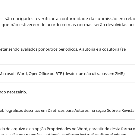
s são obrigados a verificar a conformidade da submissão em rela
es que não estiverem de acordo com as normas serão devolvidas ao
estar sendo avaliados por outros periódicos. A autoria e a coautoria (se
Microsoft Word, OpenOffice ou RTF (desde que não ultrapassem 2MB)
ndo necessário.
bibliográficos descritos em Diretrizes para Autores, na seção Sobre a Revista
ovida do arquivo e da opção Propriedades no Word, garantindo desta forma 
ra avaliação por pares (ex.: artigos), conforme instruções disponíveis em