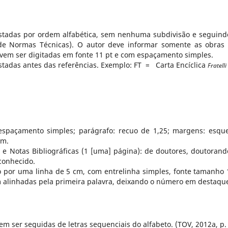
listadas por ordem alfabética, sem nenhuma subdivisão e seguind
de Normas Técnicas). O autor deve informar somente as obras
devem ser digitadas em fonte 11 pt e com espaçamento simples.
listadas antes das referências. Exemplo: FT = Carta Encíclica
Fratelli 
spaçamento simples; parágrafo: recuo de 1,25; margens: esqu
cm.
 e Notas Bibliográficas (1 [uma] página): de doutores, doutorand
conhecido.
to por uma linha de 5 cm, com entrelinha simples, fonte tamanho 
 alinhadas pela primeira palavra, deixando o número em destaqu
m ser seguidas de letras sequenciais do alfabeto. (TOV, 2012a, p. 