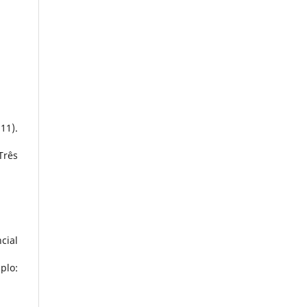
11).
Três
cial
plo: