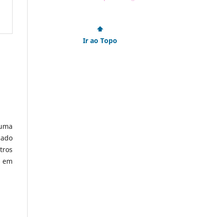
⬆
Ir ao Topo
 uma
cado
tros
s em