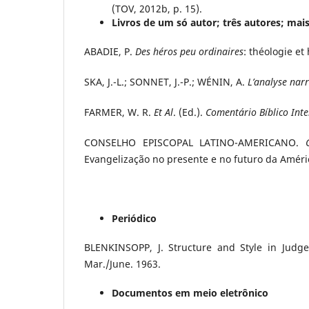
(TOV, 2012b, p. 15).
Livros de um só autor; três autores; mais
ABADIE, P.
Des héros peu ordinaires
: théologie et 
SKA, J.-L.; SONNET, J.-P.; WÉNIN, A.
L’analyse narr
FARMER, W. R.
Et Al
. (Ed.).
Comentário Bíblico Int
CONSELHO EPISCOPAL LATINO-AMERICANO.
Evangelização no presente e no futuro da Améric
Periódico
BLENKINSOPP, J. Structure and Style in Judg
Mar./June. 1963.
Documentos em meio eletrônico