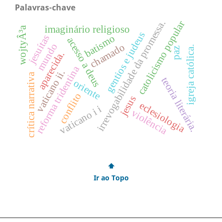
Palavras-chave
irrevogabilidade da promessa.
catolicismo popular
imaginário religioso
wojtyÂ³a
gentios e judeus
jesuítas
batismo
acesso a deus
mundo
chamado
igreja católica.
paz
aparecida.
reforma tridentina
vaticano ii.
crítica narrativa
teoria literária.
oriente
conflito
jesus
eclesiologia
vaticano i i
violência
⬆
Ir ao Topo