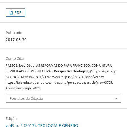
PDF
Publicado
2017-08-30
Como Citar
PASSOS, João Décio. AS REFORMAS DO PAPA FRANCISCO: CONJUNTURA,
SIGNIFICADOS E PERSPECTIVAS.
Perspectiva Teológica
,
[S. l.]
, v. 49, n. 2, p.
353, 2017. DOI: 10.20911/21768757v49n2p353/2017. Disponível em:
https://faje.edu.br/periodicos/index.php/perspectiva/article/view/3705.
Acesso em: 9 ago. 2026.
Fomatos de Citação
Edição
v. 49 n. 2 (2017): TEOLOGIA E GÊNERO