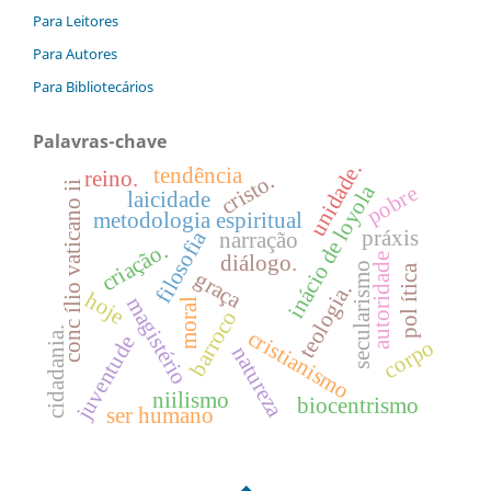
Para Leitores
Para Autores
Para Bibliotecários
Palavras-chave
unidade.
tendência
reino.
cristo.
conc ílio vaticano ii
inácio de loyola
pobre
laicidade
metodologia espiritual
práxis
filosofia
narração
criação.
diálogo.
autoridade
secularismo
pol ítica
graça
teologia.
hoje
magistério
moral
barroco
cidadania.
cristianismo
juventude
corpo
natureza
niilismo
biocentrismo
ser humano