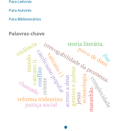
Para Leitores
Para Autores
Para Bibliotecários
Palavras-chave
violência
teoria literária.
irrevogabilidade da promessa.
povo de deus
catolicismo popular
vaticano i i
paz
mundo
vaticano ii.
gentios e judeus
conflito
eclesiologia
acesso a deus
complexidade
oriente
chamado
maranhão.
jesus
reforma tridentina
justiça social
⬆