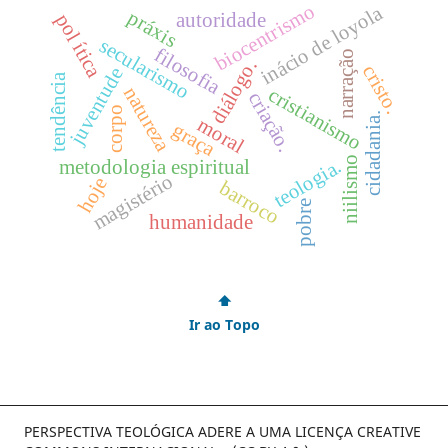
biocentrismo
inácio de loyola
práxis
autoridade
pol ítica
secularismo
filosofia
narração
diálogo.
cristo.
juventude
tendência
natureza
cristianismo
criação.
corpo
cidadania.
moral
graça
niilismo
teologia.
metodologia espiritual
magistério
hoje
barroco
pobre
humanidade
⬆
Ir ao Topo
PERSPECTIVA TEOLÓGICA ADERE A UMA LICENÇA CREATIVE