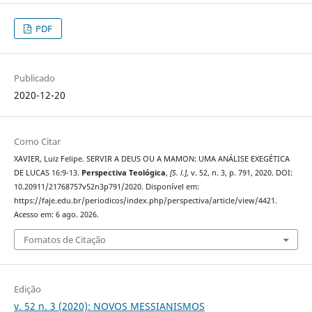
PDF
Publicado
2020-12-20
Como Citar
XAVIER, Luiz Felipe. SERVIR A DEUS OU A MAMON: UMA ANÁLISE EXEGÉTICA
DE LUCAS 16:9-13.
Perspectiva Teológica
,
[S. l.]
, v. 52, n. 3, p. 791, 2020. DOI:
10.20911/21768757v52n3p791/2020. Disponível em:
https://faje.edu.br/periodicos/index.php/perspectiva/article/view/4421.
Acesso em: 6 ago. 2026.
Fomatos de Citação
Edição
v. 52 n. 3 (2020): NOVOS MESSIANISMOS