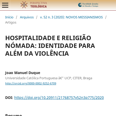
Início
/
Arquivos
/
v. 52 n. 3 (2020): NOVOS MESSIANISMOS
/
Artigos
HOSPITALIDADE E RELIGIÃO
NÓMADA: IDENTIDADE PARA
ALÉM DA VIOLÊNCIA
Joao Manuel Duque
Universidade Católica Portuguesa â€“ UCP, CITER, Braga
http://orcid.org/0000-0002-9252-6709
DOI:
https://doi.org/10.20911/21768757v52n3p775/2020
Resumo