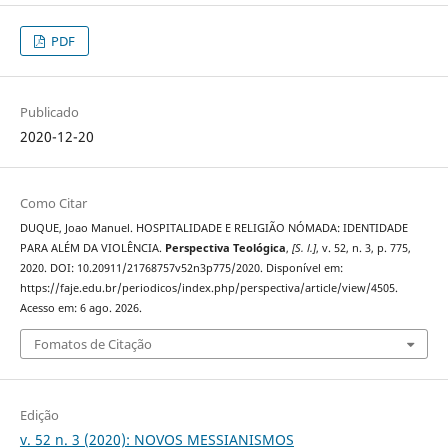
PDF
Publicado
2020-12-20
Como Citar
DUQUE, Joao Manuel. HOSPITALIDADE E RELIGIÃO NÓMADA: IDENTIDADE
PARA ALÉM DA VIOLÊNCIA.
Perspectiva Teológica
,
[S. l.]
, v. 52, n. 3, p. 775,
2020. DOI: 10.20911/21768757v52n3p775/2020. Disponível em:
https://faje.edu.br/periodicos/index.php/perspectiva/article/view/4505.
Acesso em: 6 ago. 2026.
Fomatos de Citação
Edição
v. 52 n. 3 (2020): NOVOS MESSIANISMOS