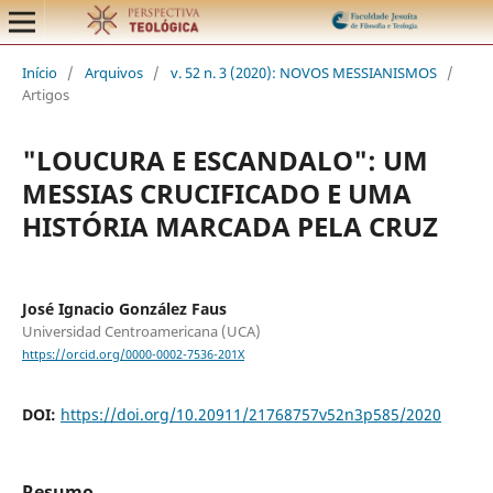
Início
/
Arquivos
/
v. 52 n. 3 (2020): NOVOS MESSIANISMOS
/
Artigos
"LOUCURA E ESCANDALO": UM
MESSIAS CRUCIFICADO E UMA
HISTÓRIA MARCADA PELA CRUZ
José Ignacio González Faus
Universidad Centroamericana (UCA)
https://orcid.org/0000-0002-7536-201X
DOI:
https://doi.org/10.20911/21768757v52n3p585/2020
Resumo