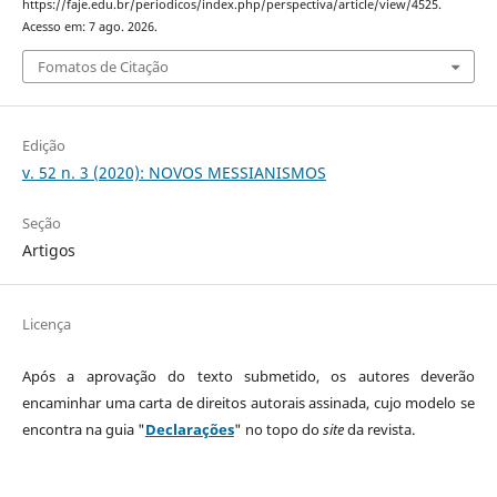
https://faje.edu.br/periodicos/index.php/perspectiva/article/view/4525.
Acesso em: 7 ago. 2026.
Fomatos de Citação
Edição
v. 52 n. 3 (2020): NOVOS MESSIANISMOS
Seção
Artigos
Licença
Após a aprovação do texto submetido, os autores deverão
encaminhar uma carta de direitos autorais assinada, cujo modelo se
encontra na guia "
Declarações
" no topo do
site
da revista.