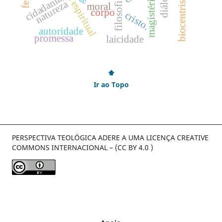
diálogo.
biocentrismo
cidadania.
magistério
filosofia
natureza
moral
corpo
cristo.
autoridade
promessa
laicidade
⬆
Ir ao Topo
PERSPECTIVA TEOLÓGICA ADERE A UMA LICENÇA CREATIVE
COMMONS INTERNACIONAL – (CC BY 4.0 )