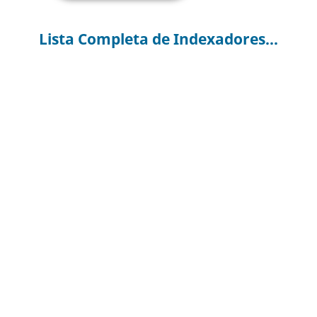
Lista Completa de Indexadores...
Redes Sociais e Acadêmicas:
Suporte técnico Rafael Patrick