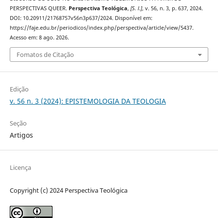
PERSPECTIVAS QUEER.
Perspectiva Teológica
,
[S. l.]
, v. 56, n. 3, p. 637, 2024.
DOI: 10.20911/21768757v56n3p637/2024. Disponível em:
https://faje.edu.br/periodicos/index.php/perspectiva/article/view/5437.
Acesso em: 8 ago. 2026.
Fomatos de Citação
Edição
v. 56 n. 3 (2024): EPISTEMOLOGIA DA TEOLOGIA
Seção
Artigos
Licença
Copyright (c) 2024 Perspectiva Teológica