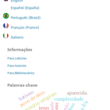
English
Español (España)
Português (Brasil)
Français (France)
Italiano
Informações
Para Leitores
Para Autores
Para Bibliotecários
Palavras-chave
batismo
povo de deus
imaginário religioso
aparecida.
complexidade
wojtyÂ³a
mundo
jesus