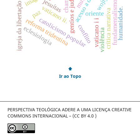
chamado
acesso a deus
gentios e judeus
jesuítas
fundamentalismo
igreja da libertação
vaticano ii.
humanidade.
crítica narrativa
paz
oriente
catolicismo popular
reforma tridentina
vaticano i i
conflito
eclesiologia
violência
⬆
Ir ao Topo
PERSPECTIVA TEOLÓGICA ADERE A UMA LICENÇA CREATIVE
COMMONS INTERNACIONAL – (CC BY 4.0 )