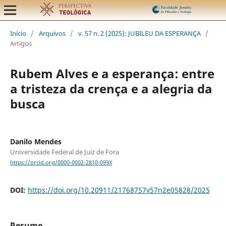
Início
/
Arquivos
/
v. 57 n. 2 (2025): JUBILEU DA ESPERANÇA
/
Artigos
Rubem Alves e a esperança: entre
a tristeza da crença e a alegria da
busca
Danilo Mendes
Universidade Federal de Juiz de Fora
https://orcid.org/0000-0002-2810-099X
DOI:
https://doi.org/10.20911/21768757v57n2e05828/2025
Resumo