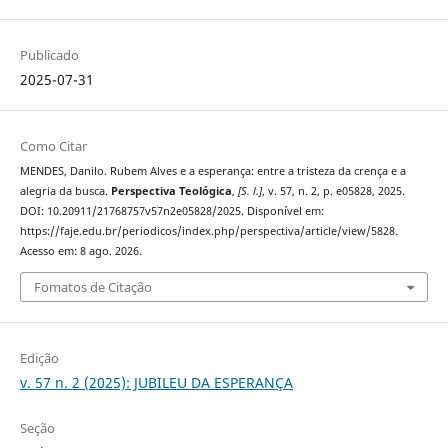
Publicado
2025-07-31
Como Citar
MENDES, Danilo. Rubem Alves e a esperança: entre a tristeza da crença e a
alegria da busca.
Perspectiva Teológica
,
[S. l.]
, v. 57, n. 2, p. e05828, 2025.
DOI: 10.20911/21768757v57n2e05828/2025. Disponível em:
https://faje.edu.br/periodicos/index.php/perspectiva/article/view/5828.
Acesso em: 8 ago. 2026.
Fomatos de Citação
Edição
v. 57 n. 2 (2025): JUBILEU DA ESPERANÇA
Seção