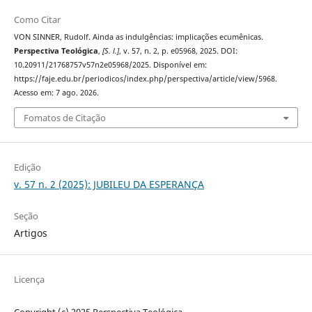
Como Citar
VON SINNER, Rudolf. Ainda as indulgências: implicações ecumênicas.
Perspectiva Teológica
,
[S. l.]
, v. 57, n. 2, p. e05968, 2025. DOI:
10.20911/21768757v57n2e05968/2025. Disponível em:
https://faje.edu.br/periodicos/index.php/perspectiva/article/view/5968.
Acesso em: 7 ago. 2026.
Fomatos de Citação
Edição
v. 57 n. 2 (2025): JUBILEU DA ESPERANÇA
Seção
Artigos
Licença
Copyright (c) 2025 Perspectiva Teológica