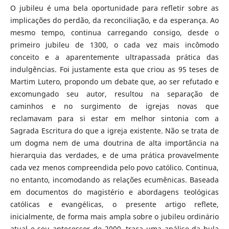
O jubileu é uma bela oportunidade para refletir sobre as
implicações do perdão, da reconciliação, e da esperança. Ao
mesmo tempo, continua carregando consigo, desde o
primeiro jubileu de 1300, o cada vez mais incômodo
conceito e a aparentemente ultrapassada prática das
indulgências. Foi justamente esta que criou as 95 teses de
Martim Lutero, propondo um debate que, ao ser refutado e
excomungado seu autor, resultou na separação de
caminhos e no surgimento de igrejas novas que
reclamavam para si estar em melhor sintonia com a
Sagrada Escritura do que a igreja existente. Não se trata de
um dogma nem de uma doutrina de alta importância na
hierarquia das verdades, e de uma prática provavelmente
cada vez menos compreendida pelo povo católico. Continua,
no entanto, incomodando as relações ecumênicas. Baseada
em documentos do magistério e abordagens teológicas
católicas e evangélicas, o presente artigo reflete,
inicialmente, de forma mais ampla sobre o jubileu ordinário
atual e seu antecessor de 2000, traça uma análise da bula