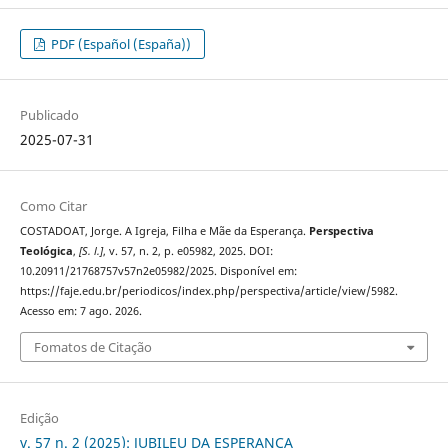
PDF (Español (España))
Publicado
2025-07-31
Como Citar
COSTADOAT, Jorge. A Igreja, Filha e Mãe da Esperança.
Perspectiva
Teológica
,
[S. l.]
, v. 57, n. 2, p. e05982, 2025. DOI:
10.20911/21768757v57n2e05982/2025. Disponível em:
https://faje.edu.br/periodicos/index.php/perspectiva/article/view/5982.
Acesso em: 7 ago. 2026.
Fomatos de Citação
Edição
v. 57 n. 2 (2025): JUBILEU DA ESPERANÇA