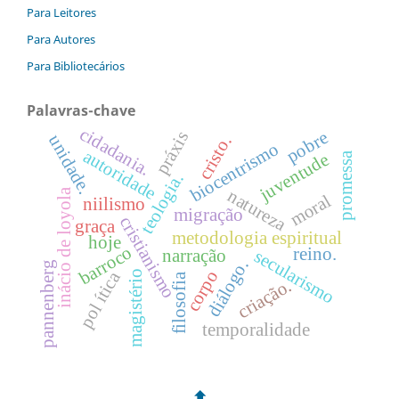
Para Leitores
Para Autores
Para Bibliotecários
Palavras-chave
cidadania.
pobre
práxis
unidade.
cristo.
biocentrismo
autoridade
juventude
promessa
teologia.
natureza
inácio de loyola
moral
niilismo
migração
cristianismo
graça
metodologia espiritual
hoje
barroco
reino.
narração
secularismo
diálogo.
pannenberg
corpo
pol ítica
magistério
filosofia
criação.
temporalidade
⬆