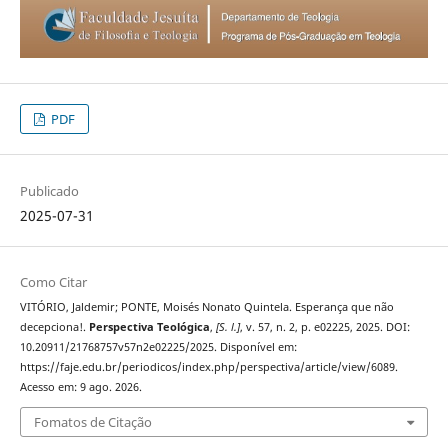
PDF
Publicado
2025-07-31
Como Citar
VITÓRIO, Jaldemir; PONTE, Moisés Nonato Quintela. Esperança que não
decepciona!.
Perspectiva Teológica
,
[S. l.]
, v. 57, n. 2, p. e02225, 2025. DOI:
10.20911/21768757v57n2e02225/2025. Disponível em:
https://faje.edu.br/periodicos/index.php/perspectiva/article/view/6089.
Acesso em: 9 ago. 2026.
Fomatos de Citação