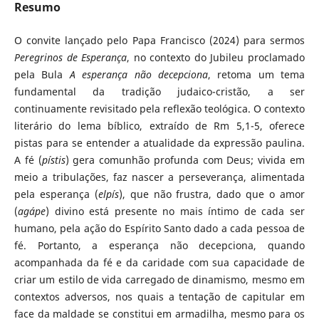
Resumo
O convite lançado pelo Papa Francisco (2024) para sermos
Peregrinos de Esperança
, no contexto do Jubileu proclamado
pela Bula
A esperança não decepciona
, retoma um tema
fundamental da tradição judaico-cristão, a ser
continuamente revisitado pela reflexão teológica. O contexto
literário do lema bíblico, extraído de Rm 5,1-5, oferece
pistas para se entender a atualidade da expressão paulina.
A fé (
pístis
) gera comunhão profunda com Deus; vivida em
meio a tribulações, faz nascer a perseverança, alimentada
pela esperança (
elpís
), que não frustra, dado que o amor
(
agápe
) divino está presente no mais íntimo de cada ser
humano, pela ação do Espírito Santo dado a cada pessoa de
fé. Portanto, a esperança não decepciona, quando
acompanhada da fé e da caridade com sua capacidade de
criar um estilo de vida carregado de dinamismo, mesmo em
contextos adversos, nos quais a tentação de capitular em
face da maldade se constitui em armadilha, mesmo para os