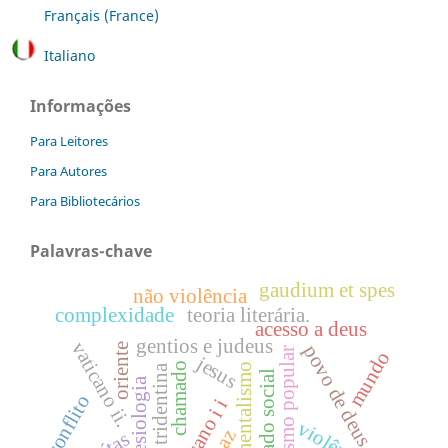
Français (France)
Italiano
Informações
Para Leitores
Para Autores
Para Bibliotecários
Palavras-chave
gaudium et spes
não violência
complexidade
teoria literária.
acesso a deus
gentios e judeus
vaticano ii.
oriente
povo de deus
catolicismo popular
mundo
jesus
chamado
fundamentalismo
reforma tridentina
apostolado social
eclesiologia
conflito
vaticano i i
violência
paz