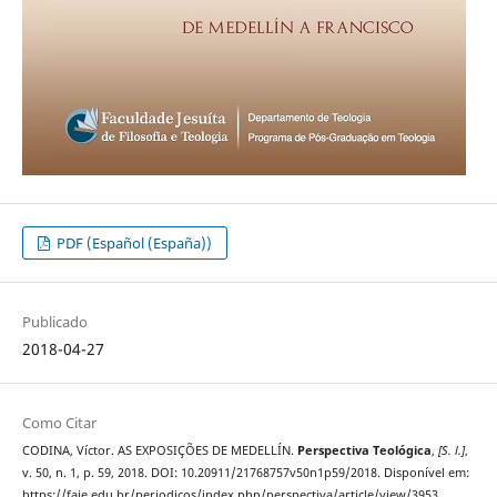
PDF (Español (España))
Publicado
2018-04-27
Como Citar
CODINA, Víctor. AS EXPOSIÇÕES DE MEDELLÍN.
Perspectiva Teológica
,
[S. l.]
,
v. 50, n. 1, p. 59, 2018. DOI: 10.20911/21768757v50n1p59/2018. Disponível em:
https://faje.edu.br/periodicos/index.php/perspectiva/article/view/3953.