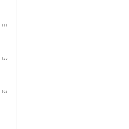
111
135
163