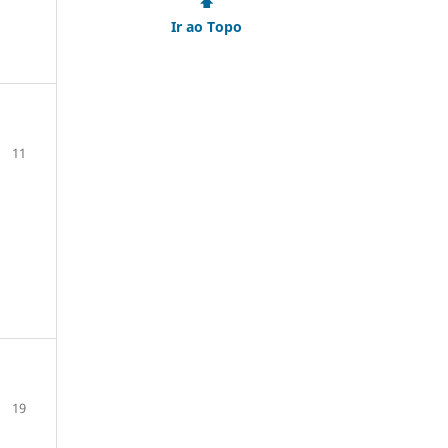
⬆
Ir ao Topo
11
19