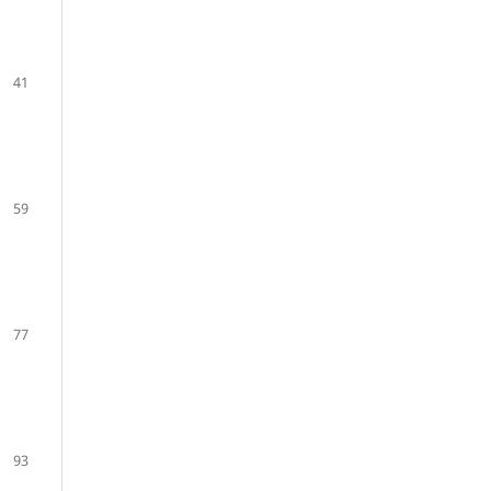
41
59
77
93