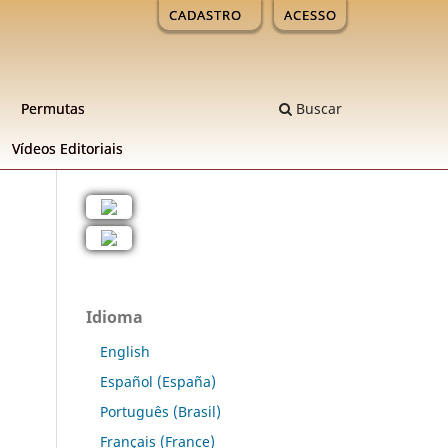
CADASTRO
ACESSO
Permutas
Buscar
Ví­deos Editoriais
Idioma
English
Español (España)
Português (Brasil)
Français (France)