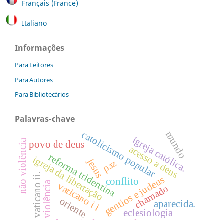
Français (France)
Italiano
Informações
Para Leitores
Para Autores
Para Bibliotecários
Palavras-chave
catolicismo popular
mundo
igreja católica.
não violência
povo de deus
acesso a deus
reforma tridentina
igreja da libertação
jesus
paz
vaticano ii.
gentios e judeus
conflito
violência
vaticano i i
chamado
oriente
aparecida.
eclesiologia