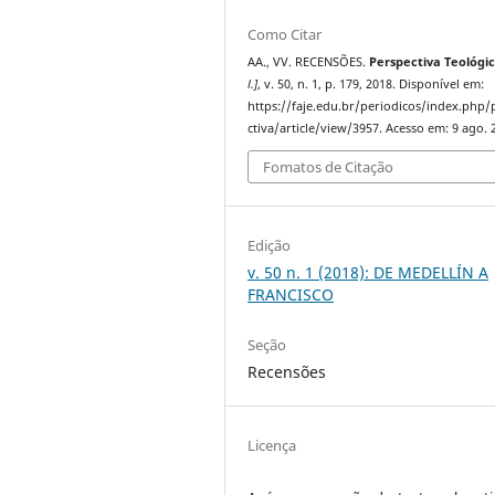
Como Citar
AA., VV. RECENSÕES.
Perspectiva Teológi
l.]
, v. 50, n. 1, p. 179, 2018. Disponível em:
https://faje.edu.br/periodicos/index.php/
ctiva/article/view/3957. Acesso em: 9 ago. 
Fomatos de Citação
Edição
v. 50 n. 1 (2018): DE MEDELLÍN A
FRANCISCO
Seção
Recensões
Licença