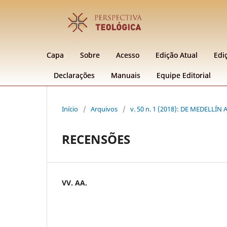
Capa
Sobre
Acesso
Edição Atual
Edi
Declarações
Manuais
Equipe Editorial
Início
/
Arquivos
/
v. 50 n. 1 (2018): DE MEDELLÍN
RECENSÕES
VV. AA.