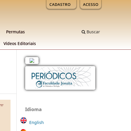
CADASTRO
ACESSO
Permutas
Buscar
Ví­deos Editoriais
Idioma
English