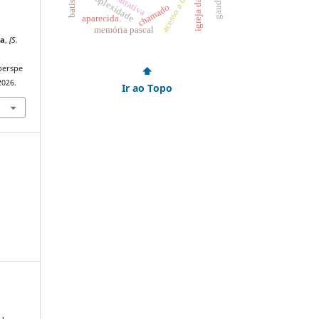
acesso a deus
batismo
complexidade
chamado
aparecida.
memória pascal
ca
,
[S.
perspe
⬆
2026.
Ir ao Topo