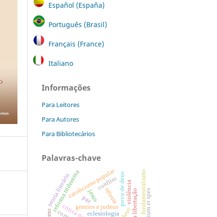
Español (España)
Português (Brasil)
Français (France)
Italiano
Informações
Para Leitores
Para Autores
Para Bibliotecários
Palavras-chave
catolicismo popular
reforma tridentina
fundamentalismo
teoria literária.
povo de deus
conflito
violência
oriente
jesus
gaudium et spes
igreja da libertação
paz
crítica narrativa
gentios e judeus
eclesiologia