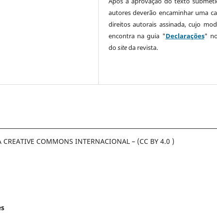
Após a aprovação do texto submeti
autores deverão encaminhar uma ca
direitos autorais assinada, cujo mod
encontra na guia "
Declarações
" n
do
site
da revista.
A CREATIVE COMMONS INTERNACIONAL – (CC BY 4.0 )
es