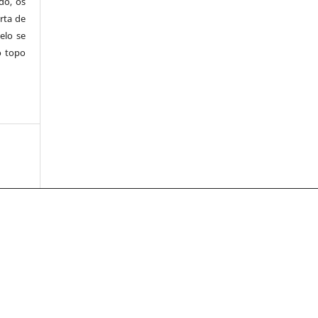
do, os
rta de
elo se
o topo