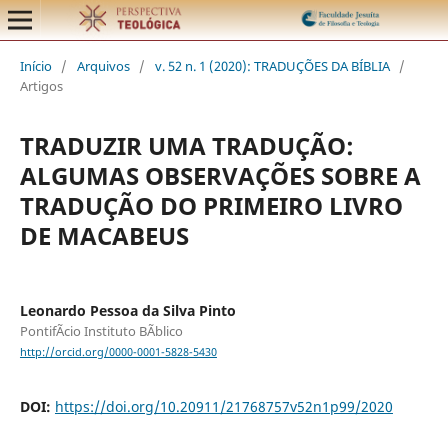
Início
/
Arquivos
/
v. 52 n. 1 (2020): TRADUÇÕES DA BÍBLIA
/
Artigos
TRADUZIR UMA TRADUÇÃO:
ALGUMAS OBSERVAÇÕES SOBRE A
TRADUÇÃO DO PRIMEIRO LIVRO
DE MACABEUS
Leonardo Pessoa da Silva Pinto
PontifÃ­cio Instituto BÃ­blico
http://orcid.org/0000-0001-5828-5430
DOI:
https://doi.org/10.20911/21768757v52n1p99/2020