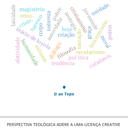
unidade.
laicidade
cristianismo
magistério
pobre
juventude
natureza
teologia.
reino.
barroco
cristo.
autoridade
biocentrismo
corpo
práxis
inácio de loyola
graça
hoje
narração
criação.
moral
afetividade
humanidade
diálogo.
niilismo
filosofia
secularismo
cidadania.
pol ítica
tendência
⬆
Ir ao Topo
PERSPECTIVA TEOLÓGICA ADERE A UMA LICENÇA CREATIVE