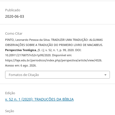
Publicado
2020-06-03
Como Citar
PINTO, Leonardo Pessoa da Silva. TRADUZIR UMA TRADUÇÃO: ALGUMAS
OBSERVAÇÕES SOBRE A TRADUÇÃO DO PRIMEIRO LIVRO DE MACABEUS.
Perspectiva Teológica
,
[S. l.]
, v. 52, n. 1, p. 99, 2020. DOI:
10.20911/21768757v52n1p99/2020. Disponível em:
https://faje.edu.br/periodicos/index.php/perspectiva/article/view/4326.
Acesso em: 6 ago. 2026.
Fomatos de Citação
Edição
v. 52 n. 1 (2020): TRADUÇÕES DA BÍBLIA
Seção