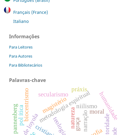
Português (Brasil)
Français (France)
Italiano
Informações
Para Leitores
Para Autores
Para Bibliotecários
Palavras-chave
práxis
biocentrismo
metodologia espiritual
humanidade
secularismo
magistério
niilismo
pannenberg
pol ítica
natureza
moral
narração
inácio de loyola
autoridade
teologia.
graça
cristianismo
filosofia