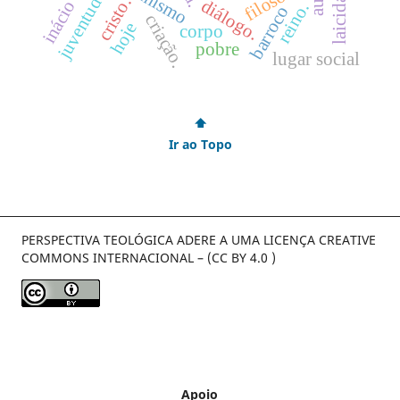
laicidade
juventude
cristo.
diálogo.
reino.
barroco
criação.
hoje
corpo
pobre
lugar social
⬆
Ir ao Topo
PERSPECTIVA TEOLÓGICA ADERE A UMA LICENÇA CREATIVE
COMMONS INTERNACIONAL – (CC BY 4.0 )
Apoio