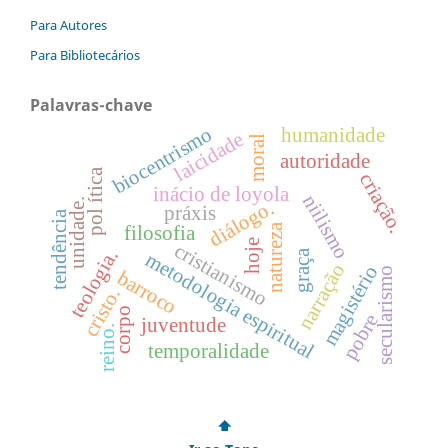
Para Autores
Para Bibliotecários
Palavras-chave
biocentrismo
humanidade
laicidade
moral
autoridade
pol ítica
criação.
inácio de loyola
niilismo
unidade.
diálogo.
práxis
tendência
natureza
filosofia
hoje
cristianismo
teologia.
graça
metodologia espiritual
narração
magistério
secularismo
barroco
cristo.
corpo
pobre
juventude
reino.
temporalidade
⬆