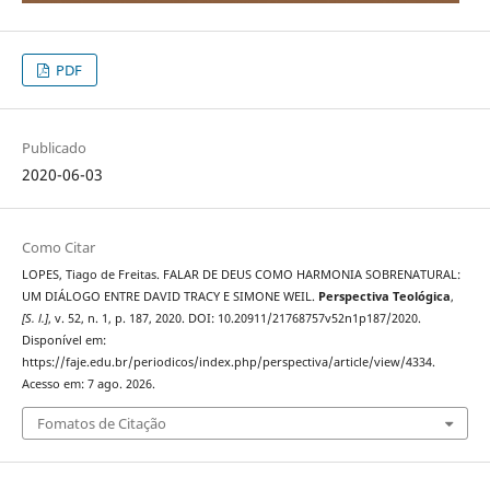
PDF
Publicado
2020-06-03
Como Citar
LOPES, Tiago de Freitas. FALAR DE DEUS COMO HARMONIA SOBRENATURAL:
UM DIÁLOGO ENTRE DAVID TRACY E SIMONE WEIL.
Perspectiva Teológica
,
[S. l.]
, v. 52, n. 1, p. 187, 2020. DOI: 10.20911/21768757v52n1p187/2020.
Disponível em:
https://faje.edu.br/periodicos/index.php/perspectiva/article/view/4334.
Acesso em: 7 ago. 2026.
Fomatos de Citação