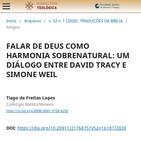
Início
/
Arquivos
/
v. 52 n. 1 (2020): TRADUÇÕES DA BÍBLIA
/
Artigos
FALAR DE DEUS COMO
HARMONIA SOBRENATURAL: UM
DIÁLOGO ENTRE DAVID TRACY E
SIMONE WEIL
Tiago de Freitas Lopes
ColÃ©gio Batista Mineiro
http://orcid.org/0000-0001-9728-6292
DOI:
https://doi.org/10.20911/21768757v52n1p187/2020