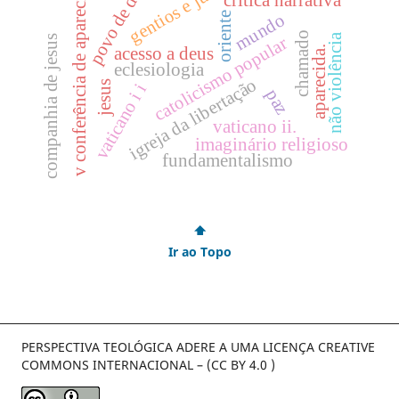
gentios e judeus
povo de deus
v conferência de aparecida.
oriente
mundo
chamado
não violência
companhia de jesus
catolicismo popular
acesso a deus
aparecida.
eclesiologia
igreja da libertação
jesus
vaticano i i
paz
vaticano ii.
imaginário religioso
fundamentalismo
⬆
Ir ao Topo
PERSPECTIVA TEOLÓGICA ADERE A UMA LICENÇA CREATIVE
COMMONS INTERNACIONAL – (CC BY 4.0 )