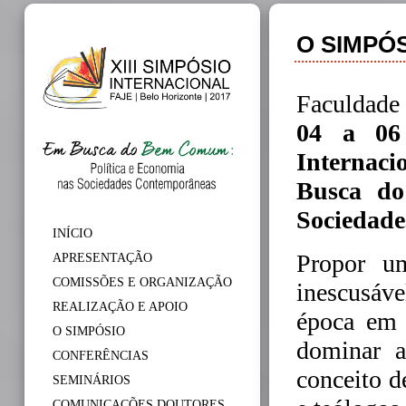
O SIMPÓ
Faculdade 
04 a 06
Internacio
Busca do
Sociedad
INÍCIO
Propor u
APRESENTAÇÃO
COMISSÕES E ORGANIZAÇÃO
inescusáv
REALIZAÇÃO E APOIO
época em 
O SIMPÓSIO
dominar a
CONFERÊNCIAS
conceito 
SEMINÁRIOS
COMUNICAÇÕES DOUTORES