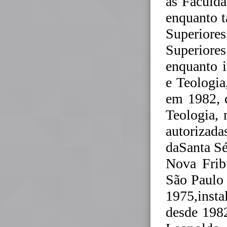
às Faculda
enquanto t
Superiore
Superiore
enquanto i
e Teologia
em 1982, d
Teologia,
autorizad
daSanta Sé
Nova Fribu
São Paulo 
1975,inst
desde 198