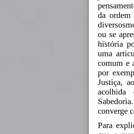
pensamento
da ordem 
diversosm
ou se apre
história p
uma articu
comum e a 
por exemp
Justiça, 
acolhida
Sabedoria
converge c
Para expli