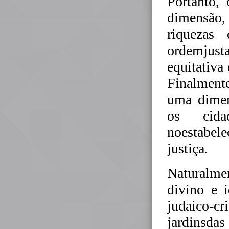
Portanto,
dimensão,
riquezas
ordemjust
equitativa
Finalment
uma dimen
os cida
noestabel
justiça.
Naturalme
divino e 
judaico-cr
jardinsda