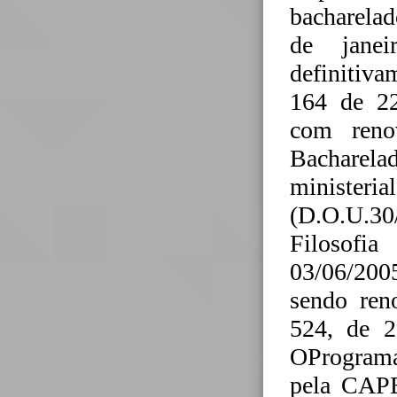
bacharelad
de jane
definitiva
164 de 22
com reno
Bacharel
minister
(D.O.U.3
Filosofia
03/06/200
sendo ren
524, de 2
OPrograma
pela CAPE