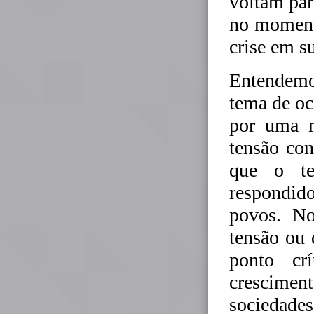
voltam pa
no moment
crise em s
Entendem
tema de oc
por uma m
tensão con
que o te
respondid
povos. No
tensão ou
ponto cr
crescime
sociedade