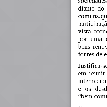
sociedade
diante do
comuns,q
participaç
vista econ
por uma e
bens reno
fontes de e
Justifica-
em reunir
internacion
e os desd
“bem com