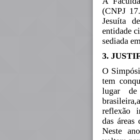
A Faculda
(CNPJ 17.
Jesuíta d
entidade ci
sediada em
3. JUSTI
O Simpósi
tem conqu
lugar de
brasileir
reflexão 
das áreas 
Neste ano