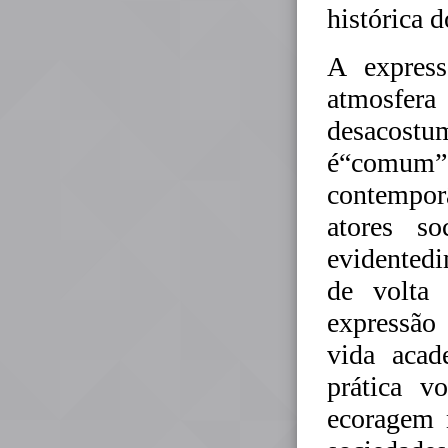
histórica 
A express
atmosfera
desacostu
é“comum” a
contempor
atores so
evidented
de volta 
expressão
vida acad
prática v
ecoragem 