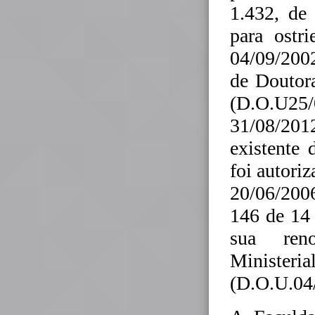
1.432, de
para ostr
04/09/200
de Doutora
(D.O.U25/0
31/08/201
existente 
foi autori
20/06/200
146 de 14
sua reno
Ministe
(D.O.U.04