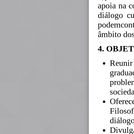
apoia na c
diálogo c
podemcont
âmbito do
4. OBJE
Reunir
gradu
pro
socied
Oferece
Filoso
diálogo
Divulg