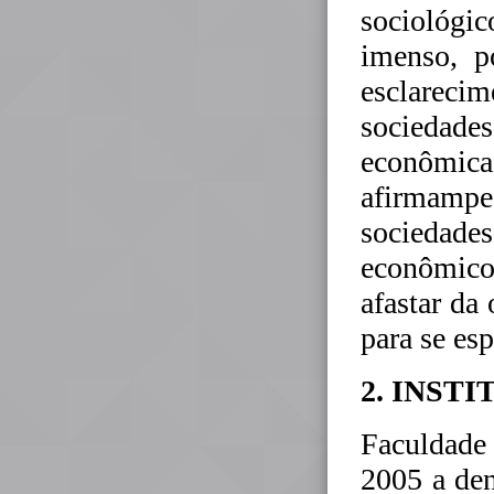
sociológic
imenso, p
esclareci
sociedad
econômi
afirmampe
sociedad
econômico
afastar d
para se es
2. INST
Faculdade 
2005 a de