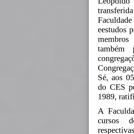
Leopoldo
transferi
Faculdade
eestudos p
membros 
também p
congregaç
Congregaç
Sé, aos 0
do CES po
1989, rati
A Faculda
cursos d
respecti