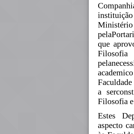
Companhia
institui
Ministér
pelaPortar
que aprov
Filosofi
pelanecess
academico
Faculdade 
a sercons
Filosofia e
Estes De
aspecto ca