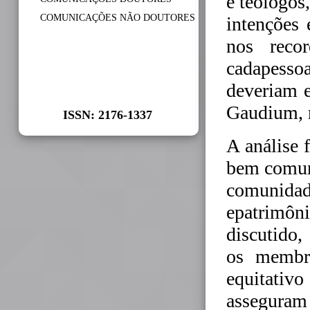
e teólogos
COMUNICAÇÕES NÃO DOUTORES
intenções
nos reco
cadapesso
deveriam e
Gaudium, n
ISSN: 2176-1337
A análise 
bem comum
comunidad
epatrimôn
discutido
os membr
equitati
assegura