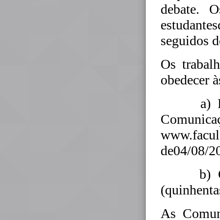
debate. 
estudante
seguidos d
Os trabal
obedecer à
a) Remes
Comunicaç
www.faculd
de04/08/2
b) Os r
(quinhenta
As Comun