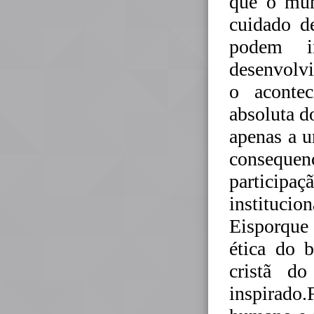
que o mu
cuidado d
podem i
desenvolvi
o aconte
absoluta d
apenas a 
consequen
particip
instituci
Eisporque 
ética do 
cristã d
inspirado