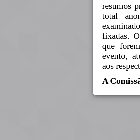
resumos p
total ano
examinado
fixadas. 
que forem
evento, a
aos respec
A Comiss