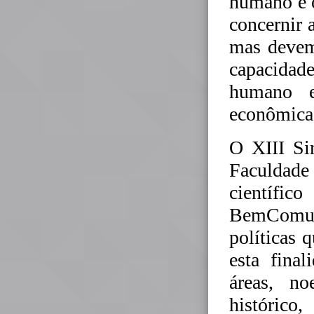
humano e 
concernir 
mas devemo
capacidad
humano e
econômica
O XIII Si
Faculdade 
científic
BemComum
políticas
esta fina
áreas, no
histórico