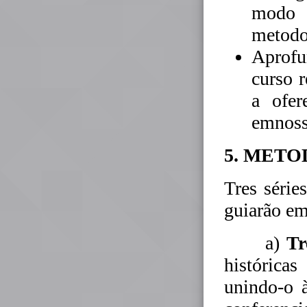
modo 
metodol
Aprofu
curso 
a ofer
emnoss
5. MET
Tres série
guiarão em
a)
Tr
históric
unindo-o 