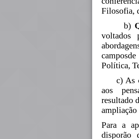
conferen
Filosofia,
b)
Q
voltados 
abordagens
camposde 
Política, T
c) As
aos pens
resultado 
ampliação 
Para a a
disporão 