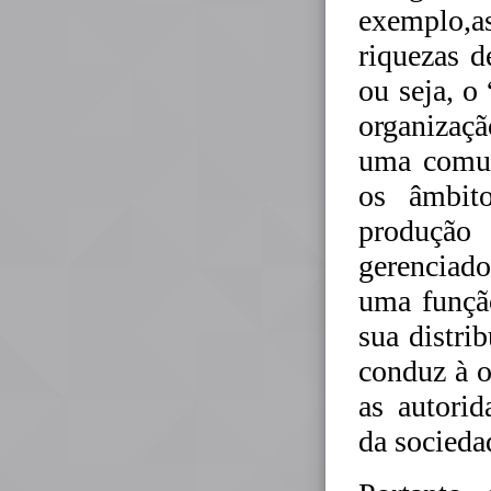
exemplo,as
riquezas d
ou seja, 
organizaç
uma comun
os âmbit
produção
gerenciado
uma função
sua distrib
conduz à o
as autori
da socied