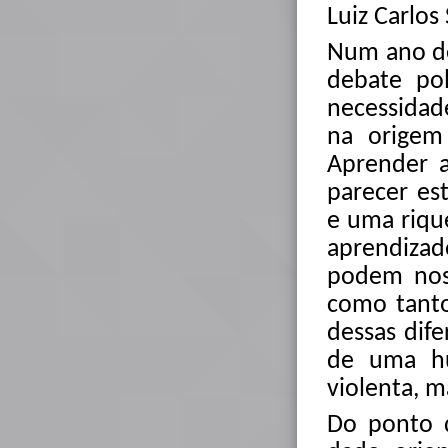
Luiz Carlos
Num ano de
debate pol
necessidad
na origem 
Aprender a
parecer e
e uma riqu
aprendiza
podem nos 
como tanto
dessas dife
de uma hu
violenta, 
Do ponto d