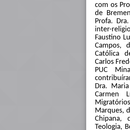
com os Pro
de Bremen
Profa. Dra
inter-rel
Faustino Lu
Campos, d
Católica d
Carlos Fred
PUC Minas
contribuír
Dra. Maria
Carmen Lu
Migratóri
Marques, d
Chipana, 
Teologia, B