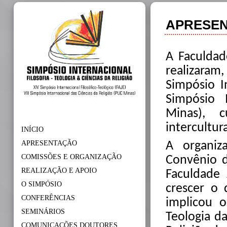
APRESE
A
Faculdad
realizaram
Simpósio In
Simpósio 
Minas), c
intercultur
INÍCIO
APRESENTAÇÃO
A organi
COMISSÕES E ORGANIZAÇÃO
Convênio d
REALIZAÇÃO E APOIO
Faculdade 
O SIMPÓSIO
crescer o d
CONFERÊNCIAS
implicou 
SEMINÁRIOS
Teologia d
COMUNICAÇÕES DOUTORES