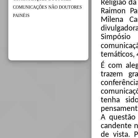
Religião d
COMUNICAÇÕES NÃO DOUTORES
Raimon Pan
PAINÉIS
Milena Ca
divulgador
Simpósio
comunicaç
temáticos, 
É com aleg
trazem gr
conferên
comunicaç
tenha sid
pensamento
A questão d
candente n
de vista. 