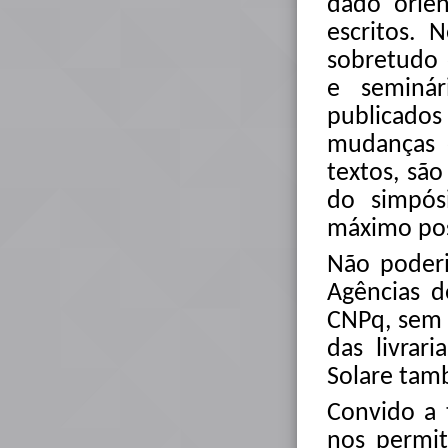
dado orien
escritos. 
sobretudo 
e seminár
publicados
mudanças 
textos, sã
do simpós
máximo poss
Não poderi
Agências d
CNPq, sem 
das livrar
Solare tam
Convido a 
nos permi