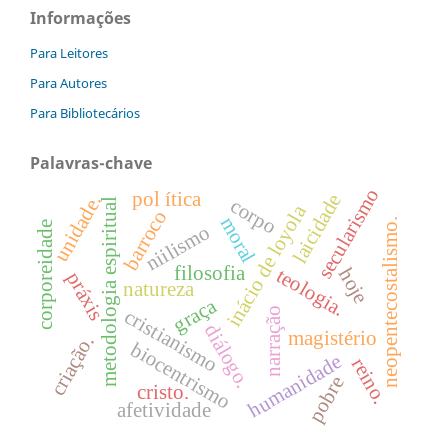
Informações
Para Leitores
Para Autores
Para Bibliotecários
Palavras-chave
secularismo
pol ítica
laicidade
unidade.
corpo
metodologia espiritual
inácio de loyola
barroco
moral
neopentecostalismo.
corporeidade
niilismo
filosofia
teologia.
hoje
práxis
natureza
graça
cristianismo
narração
diálogo.
magistério
criação.
biocentrismo
humanidade
reino.
pobre
cristo.
afetividade